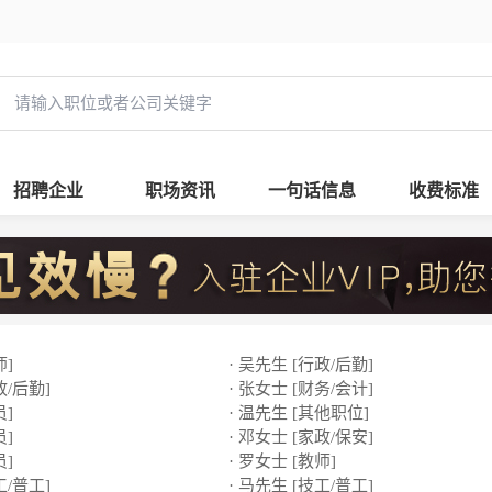
招聘企业
职场资讯
一句话信息
收费标准
师]
· 吴先生 [行政/后勤]
政/后勤]
· 张女士 [财务/会计]
员]
· 温先生 [其他职位]
员]
· 邓女士 [家政/保安]
员]
· 罗女士 [教师]
工/普工]
· 马先生 [技工/普工]