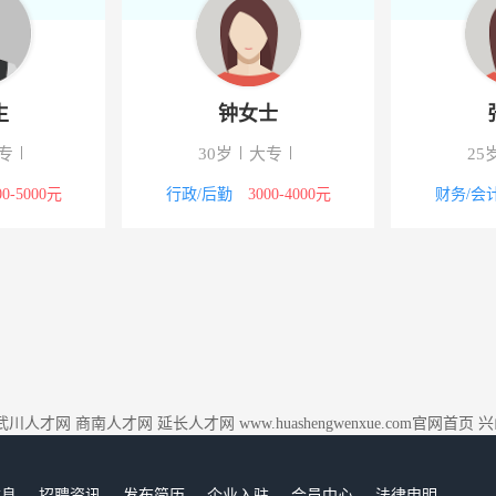
生
钟女士
专
30岁
大专
25
00-5000元
行政/后勤
3000-4000元
财务/会
武川人才网
商南人才网
延长人才网
www.huashengwenxue.com官网首页
兴
信息
招聘资讯
发布简历
企业入驻
会员中心
法律申明