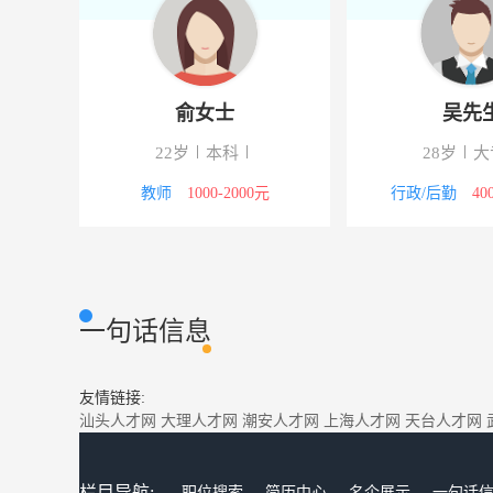
俞女士
吴先
22岁
本科
28岁
大
00元
教师
1000-2000元
行政/后勤
40
一句话信息
友情链接:
汕头人才网
大理人才网
潮安人才网
上海人才网
天台人才网
栏目导航:
职位搜索
简历中心
名企展示
一句话