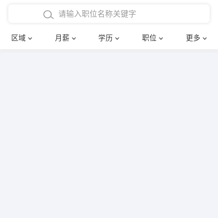
4000-5000元
本科
行政后勤
建筑装潢
确定
区域
月薪
学历
职位
更多
5000-8000元
硕士
销售岗位
教师
8000-12000元
博士
文员
护士
12000-20000元
财务会计
传单派发
其他
超市零售
促销导购
网络IT
保健按摩
快递员
前台接待
收银员
技术员/工程师
水电/机修
部门经理